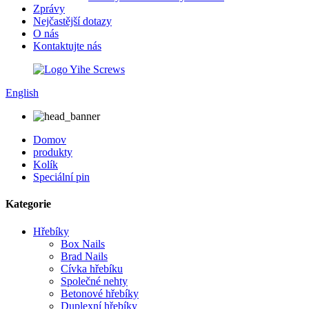
Zprávy
Nejčastější dotazy
O nás
Kontaktujte nás
English
Domov
produkty
Kolík
Speciální pin
Kategorie
Hřebíky
Box Nails
Brad Nails
Cívka hřebíku
Společné nehty
Betonové hřebíky
Duplexní hřebíky