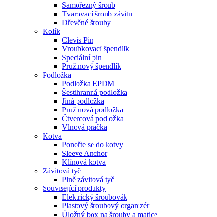
Samořezný šroub
Tvarovací šroub závitu
Dřevěné šrouby
Kolík
Clevis Pin
Vroubkovací špendlík
Speciální pin
Pružinový špendlík
Podložka
Podložka EPDM
Šestihranná podložka
Jiná podložka
Pružinová podložka
Čtvercová podložka
Vlnová pračka
Kotva
Ponořte se do kotvy
Sleeve Anchor
Klínová kotva
Závitová tyč
Plně závitová tyč
Související produkty
Elektrický šroubovák
Plastový šroubový organizér
Úložný box na šrouby a matice