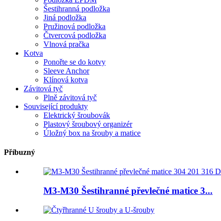
Šestihranná podložka
Jiná podložka
Pružinová podložka
Čtvercová podložka
Vlnová pračka
Kotva
Ponořte se do kotvy
Sleeve Anchor
Klínová kotva
Závitová tyč
Plně závitová tyč
Související produkty
Elektrický šroubovák
Plastový šroubový organizér
Úložný box na šrouby a matice
Příbuzný
M3-M30 Šestihranné převlečné matice 3...