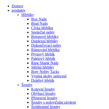
Domov
produkty
Hřebíky
Box Nails
Brad Nails
Cívka hřebíku
Společné nehty
Betonové hřebíky
Duplexní hřebíky
Dokončovací nehty
Rámování hřebíku
Plynový hřebík
Paletový hřebík
Ring Shank Nails
Střešní hřebíky
Boty Nehty Tacks
Vypíná skoby oplocení
Drátěný hřebík
Šrouby
Kotevní šrouby
Ohýbací šrouby
Přepravní šrouby
Šrouby s polovičním závitem
Šestihranné šrouby