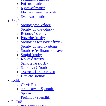
Pojistná matice
Nýtovací matice
Matice z nerezové oceli
Svařovací matice
Šroub
Šrouby proti krádeži
Šrouby do dřevotřísky
Betonové šrouby
Potvrďte šrouby
Šrouby na terasový nábytek
Šrouby do sádrokartonu
Šroub se šestihrannou hlavou
Strojní šrouby
Kovové šrouby
Samovrtné šrouby
Samořezný šroub
Tvarovací šroub závitu
Dřevěné šrouby
Kolík
Clevis Pin
Vroubkovací špendlík
Speciální pin
Pružinový špendlík
Podložka
Podložka EPDM