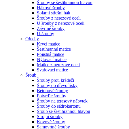
Šrouby se šestihrannou hlavou
Hákové šrouby
Solární střešní hák
Šrouby z nerezové oceli
U šrouby z nerezové oceli
Závrtné šrouby
U-šrouby
Ořechy
Krycí matice
Šestihranné matice
Pojistná matice
Nýtovací matice
Matice z nerezové oceli
Svařovací matice
Šroub
Šrouby proti krádeži
Šrouby do dřevotřísky
Betonové šrouby
Potvrďte šrouby
Šrouby na terasový nábytek
Šrouby do sádrokartonu
Šroub se šestihrannou hlavou
Strojní šrouby
Kovové šrouby
Samovrtné šrouby