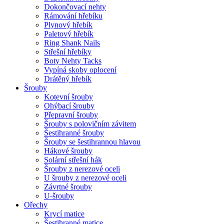
Dokončovací nehty
Rámování hřebíku
Plynový hřebík
Paletový hřebík
Ring Shank Nails
Střešní hřebíky
Boty Nehty Tacks
Vypíná skoby oplocení
Drátěný hřebík
Šrouby
Kotevní šrouby
Ohýbací šrouby
Přepravní šrouby
Šrouby s polovičním závitem
Šestihranné šrouby
Šrouby se šestihrannou hlavou
Hákové šrouby
Solární střešní hák
Šrouby z nerezové oceli
U šrouby z nerezové oceli
Závrtné šrouby
U-šrouby
Ořechy
Krycí matice
Šestihranné matice