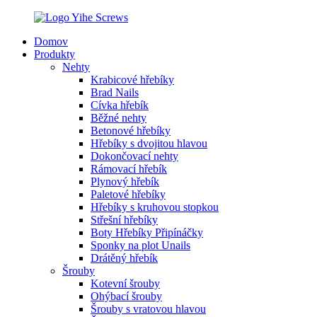
Domov
Produkty
Nehty
Krabicové hřebíky
Brad Nails
Cívka hřebík
Běžné nehty
Betonové hřebíky
Hřebíky s dvojitou hlavou
Dokončovací nehty
Rámovací hřebík
Plynový hřebík
Paletové hřebíky
Hřebíky s kruhovou stopkou
Střešní hřebíky
Boty Hřebíky Připínáčky
Sponky na plot Unails
Drátěný hřebík
Šrouby
Kotevní šrouby
Ohýbací šrouby
Šrouby s vratovou hlavou