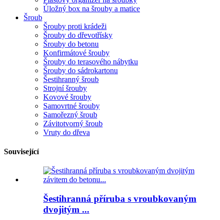
Úložný box na šrouby a matice
Šroub
Šrouby proti krádeži
Šrouby do dřevotřísky
Šrouby do betonu
Konfirmátové šrouby
Šrouby do terasového nábytku
Šrouby do sádrokartonu
Šestihranný šroub
Strojní šrouby
Kovové šrouby
Samovrtné šrouby
Samořezný šroub
Závitotvorný šroub
Vruty do dřeva
Související
Šestihranná příruba s vroubkovaným
dvojitým ...