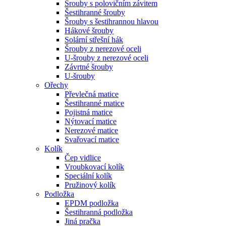
Šrouby s polovičním závitem
Šestihranné šrouby
Šrouby s šestihrannou hlavou
Hákové šrouby
Solární střešní hák
Šrouby z nerezové oceli
U-šrouby z nerezové oceli
Závrtné šrouby
U-šrouby
Ořechy
Převlečná matice
Šestihranné matice
Pojistná matice
Nýtovací matice
Nerezové matice
Svařovací matice
Kolík
Čep vidlice
Vroubkovací kolík
Speciální kolík
Pružinový kolík
Podložka
EPDM podložka
Šestihranná podložka
Jiná pračka