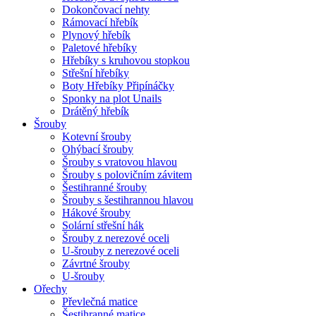
Dokončovací nehty
Rámovací hřebík
Plynový hřebík
Paletové hřebíky
Hřebíky s kruhovou stopkou
Střešní hřebíky
Boty Hřebíky Připínáčky
Sponky na plot Unails
Drátěný hřebík
Šrouby
Kotevní šrouby
Ohýbací šrouby
Šrouby s vratovou hlavou
Šrouby s polovičním závitem
Šestihranné šrouby
Šrouby s šestihrannou hlavou
Hákové šrouby
Solární střešní hák
Šrouby z nerezové oceli
U-šrouby z nerezové oceli
Závrtné šrouby
U-šrouby
Ořechy
Převlečná matice
Šestihranné matice