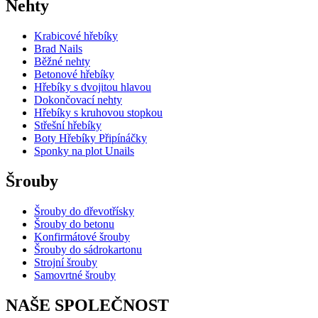
Nehty
Krabicové hřebíky
Brad Nails
Běžné nehty
Betonové hřebíky
Hřebíky s dvojitou hlavou
Dokončovací nehty
Hřebíky s kruhovou stopkou
Střešní hřebíky
Boty Hřebíky Připínáčky
Sponky na plot Unails
Šrouby
Šrouby do dřevotřísky
Šrouby do betonu
Konfirmátové šrouby
Šrouby do sádrokartonu
Strojní šrouby
Samovrtné šrouby
NAŠE SPOLEČNOST