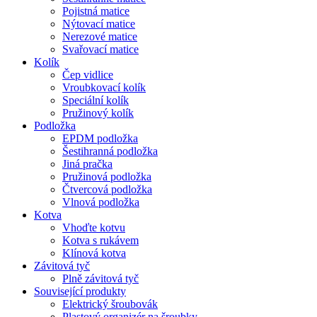
Pojistná matice
Nýtovací matice
Nerezové matice
Svařovací matice
Kolík
Čep vidlice
Vroubkovací kolík
Speciální kolík
Pružinový kolík
Podložka
EPDM podložka
Šestihranná podložka
Jiná pračka
Pružinová podložka
Čtvercová podložka
Vlnová podložka
Kotva
Vhoďte kotvu
Kotva s rukávem
Klínová kotva
Závitová tyč
Plně závitová tyč
Související produkty
Elektrický šroubovák
Plastový organizér na šroubky