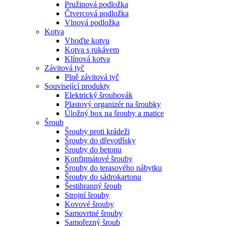
Pružinová podložka
Čtvercová podložka
Vlnová podložka
Kotva
Vhoďte kotvu
Kotva s rukávem
Klínová kotva
Závitová tyč
Plně závitová tyč
Související produkty
Elektrický šroubovák
Plastový organizér na šroubky
Úložný box na šrouby a matice
Šroub
Šrouby proti krádeži
Šrouby do dřevotřísky
Šrouby do betonu
Konfirmátové šrouby
Šrouby do terasového nábytku
Šrouby do sádrokartonu
Šestihranný šroub
Strojní šrouby
Kovové šrouby
Samovrtné šrouby
Samořezný šroub