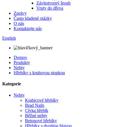
Závitotvorný šroub
Vruty do dřeva
Zprávy
Často kladené otázky
O nás
Kontaktujte nás
English
Domov
Produkty
Nehty
Hřebíky s kruhovou stopkou
Kategorie
Nehty
Krabicové hřebíky
Brad Nails
Cívka hřebík
Běžné nehty
Betonové hřebíky
Hřebíky s dvojitou hlavou