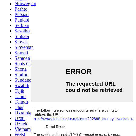
Norwegian
Pashto
Persian
Punjabi
Serbian
Sesotho
Sinhala
Slovak
Slovenian
Somali
Samoan
Scots Gaelic
Shona
Sindhi
Sundanese
Swahili
Tajik
Tamil
Telugu
Thai
Ukrainian
Urdu
Uzbek
Vietnamese
Welsh