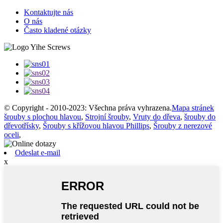
Kontaktujte nás
O nás
Často kladené otázky
© Copyright - 2010-2023: Všechna práva vyhrazena.
Mapa stránek
šrouby s plochou hlavou
,
Strojní šrouby
,
Vruty do dřeva
,
šrouby do
dřevotřísky
,
Šrouby s křížovou hlavou Phillips
,
Šrouby z nerezové
oceli
,
Odeslat e-mail
x