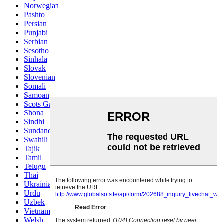
Norwegian
Pashto
Persian
Punjabi
Serbian
Sesotho
Sinhala
Slovak
Slovenian
Somali
Samoan
Scots Gaelic
Shona
Sindhi
Sundanese
Swahili
Tajik
Tamil
Telugu
Thai
Ukrainian
Urdu
Uzbek
Vietnamese
Welsh