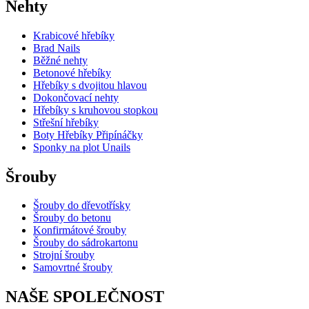
Nehty
Krabicové hřebíky
Brad Nails
Běžné nehty
Betonové hřebíky
Hřebíky s dvojitou hlavou
Dokončovací nehty
Hřebíky s kruhovou stopkou
Střešní hřebíky
Boty Hřebíky Připínáčky
Sponky na plot Unails
Šrouby
Šrouby do dřevotřísky
Šrouby do betonu
Konfirmátové šrouby
Šrouby do sádrokartonu
Strojní šrouby
Samovrtné šrouby
NAŠE SPOLEČNOST