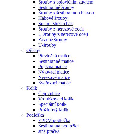
Šrouby s polovičním závitem
Šestihranné šrouby
Šrouby s šestihrannou hlavou
Hákové šrouby
Solární střešní hák
Šrouby z nerezové oceli
U-šrouby z nerezové oceli
Závrtné šrouby
U-šrouby
Ořechy
Převlečná matice
Šestihranné matice
Pojistná matice
Nýtovací matice
Nerezové matice
Svařovací matice
Kolík
Čep vidlice
Vroubkovací kolík
Speciální kolík
Pružinový kolík
Podložka
EPDM podložka
Šestihranná podložka
Jiná pračka