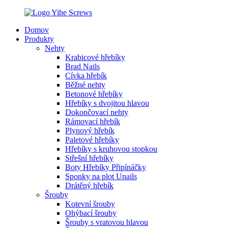
Domov
Produkty
Nehty
Krabicové hřebíky
Brad Nails
Cívka hřebík
Běžné nehty
Betonové hřebíky
Hřebíky s dvojitou hlavou
Dokončovací nehty
Rámovací hřebík
Plynový hřebík
Paletové hřebíky
Hřebíky s kruhovou stopkou
Střešní hřebíky
Boty Hřebíky Připínáčky
Sponky na plot Unails
Drátěný hřebík
Šrouby
Kotevní šrouby
Ohýbací šrouby
Šrouby s vratovou hlavou